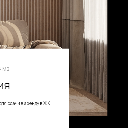
5 М2
ия
ля сдачи в аренду в ЖК