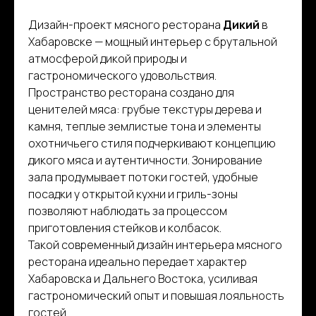
Дизайн-проект мясного ресторана
Дикий
в
Хабаровске — мощный интерьер с брутальной
атмосферой дикой природы и
гастрономического удовольствия.
Пространство ресторана создано для
ценителей мяса: грубые текстуры дерева и
камня, теплые землистые тона и элементы
охотничьего стиля подчеркивают концепцию
дикого мяса и аутентичности. Зонирование
зала продумывает потоки гостей, удобные
посадки у открытой кухни и гриль-зоны
позволяют наблюдать за процессом
приготовления стейков и колбасок.
Такой современный дизайн интерьера мясного
ресторана идеально передает характер
Хабаровска и Дальнего Востока, усиливая
гастрономический опыт и повышая лояльность
гостей.